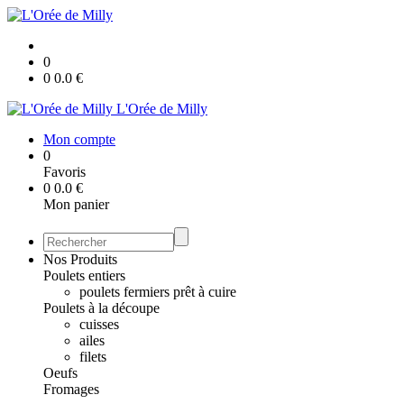
0
0
0.0
€
L'Orée de Milly
Mon compte
0
Favoris
0
0.0
€
Mon panier
Nos Produits
Poulets entiers
poulets fermiers prêt à cuire
Poulets à la découpe
cuisses
ailes
filets
Oeufs
Fromages